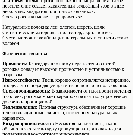
или тремя нитями противоположного направления. Такое
переплетение создает характерный рельефный узор в виде
небольших квадратов или прямоугольников.
Состав рогожки может варьироваться:
Натуральные волокна: лен, хлопок, шерсть, шелк
Синтетические материалы: полиэстер, акрил, вискоза
Смесовые ткани: комбинации натуральных и синтетических
волокон
Физические свойства:
Прочность:
Благодаря плотному переплетению нитей,
рогожка обладает высокой прочностью и устойчивостью к
разрывам.
Износостойкость:
Ткань хорошо сопротивляется истиранию,
что делает её подходящей для интенсивного использования.
Светопроницаемость:
В зависимости от плотности плетения
и состава, рогожка может варьироваться от полупрозрачной
до светонепроницаемой.
Теплоизоляция:
Плотная структура обеспечивает хорошие
теплоизоляционные свойства, особенно у натуральных
вариантов.
Воздухопроницаемость:
Несмотря на плотность, ткань
обычно позволяет воздуху циркулировать, что важно для
поддержания комфортного микроклимата.