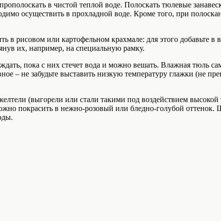
рополоскать в чистой теплой воде. Полоскать тюлевые занавески
одимо осуществить в прохладной воде. Кроме того, при полоска
 в рисовом или картофельном крахмале: для этого добавьте в в
нув их, например, на специальную рамку.
ждать, пока с них стечет вода и можно вешать. Влажная тюль са
лавное – не забудьте выставить низкую температуру глажки (не
желтели (выгорели или стали такими под воздействием высокой 
ки можно покрасить в нежно-розовый или бледно-голубой оттено
оды.