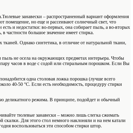
.
Тюлевые занавески – распространенный вариант оформления
т помещение, но еще и рассеивают солнечный свет, что
 есть и недостатки: во-первых, она собирает пыль, а во-вторых
 в частности большое значение имеет стирка.
 тканей. Однако синтетика, в отличие от натуральной ткани,
бы пыль не осела на окружающих предметах интерьера. Чтобы
 пару часов в воде с содой или стиральным порошком. Если Вы
понадобится одна столовая ложка порошка (лучше всего
около 40-50 °C. Если есть необходимость, процедуру стирки
ью деликатного режима. В принципе, подойдет и обычный
ручивайте тюлевые занавески – можно лишь слегка сжимать
 скалки. Для этого стол немного наклоняли и на нем катали
годня воспользоваться эти способом стирки штор.