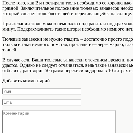
После того, как Вы постирали тюль необходимо ее хорошенько п
грязной. Заключительное полоскание тюлевых занавесок необх
который сделает тюль блестящей и переливающейся на солнце.
При желании тюль можно немножко подкрасить и подкрахмалить
минут. Подкрахмаливать такие шторы необходимо немного натя
Тюлевые занавески не нужно гладить – достаточно просто подо
тюль все-таки немного помятая, прогладьте ее через марлю, г
тканей.
В случае если Ваши тюлевые занавески с течением времени по
удастся. Однако не следует отчаиваться, ведь такие занавес
отбелить, растворив 50 грамм перекиси водорода в 10 литрах в
Добавить комментарий
Имя
*
Email
*
Комментарий