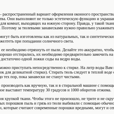
– распространенный вариант оформления оконного пространства
тва. Они выполняют не только эстетическую функцию и украшаю
для комнат, выходящих на южную сторону. Правда, у такой ткани
е. Поэтому за тюлевыми занавесками нужно правильно ухаживать,
огут быть изготовлены как из натуральных, так и синтетических
 желтеть при попадании солнечного света.
 ее необходимо отряхнуть от пыли. Делайте это аккуратно, что
хорошо отстирались, их необходимо предварительно замочить на
о достаточно одной ложки соды на ведро воды.
можно приступать непосредственно к стирке. На литр воды Вам 
к для деликатной стирки). Стирать тюль следует в теплой воде 
 тех пор, пока занавески не станут чистыми.
производить как вручную, так и в стиральной машине с помощ
ное выставит температуру 30 градусов и 1000 оборотов отжима.
ия хрупкой ткани. Чтобы этого не произошло, не трите и не ск
ных порошков пыль и грязь из тюли выбивали с помощью обычной
ди, которые считают современные порошки вредными, могут и се