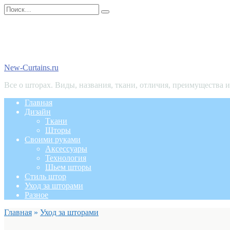
Перейти
Search
к
for:
содержанию
New-Curtains.ru
Все о шторах. Виды, названия, ткани, отличия, преимущества 
Главная
Дизайн
Ткани
Шторы
Своими руками
Аксессуары
Технология
Шьем шторы
Стиль штор
Уход за шторами
Разное
Главная
»
Уход за шторами