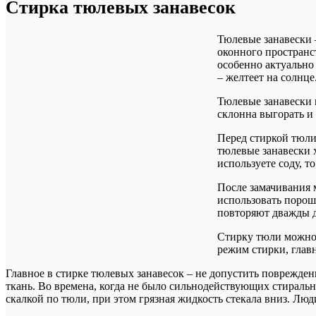
Стирка тюлевых занавесок
Тюлевые занавески 
оконного пространс
особенно актуально 
– желтеет на солнц
Тюлевые занавески м
склонна выгорать и
Перед стиркой тюли
тюлевые занавески 
используете соду, т
После замачивания 
использовать порошо
повторяют дважды до
Стирку тюли можно 
режим стирки, глав
Главное в стирке тюлевых занавесок – не допустить поврежден
ткань. Во времена, когда не было сильнодействующих стираль
скалкой по тюли, при этом грязная жидкость стекала вниз. Лю