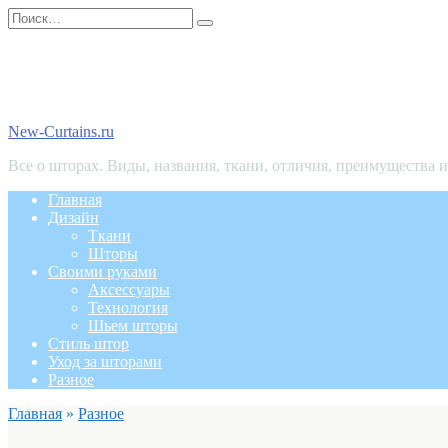
Перейти
Search
к
for:
содержанию
New-Curtains.ru
Все о шторах. Виды, названия, ткани, отличия, преимущества 
Главная
Дизайн
Ткани
Шторы
Своими руками
Аксессуары
Технология
Шьем шторы
Стиль штор
Уход за шторами
Разное
Главная
»
Разное