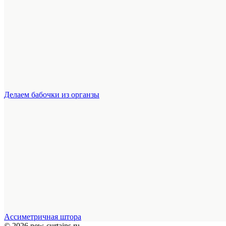
Делаем бабочки из органзы
Ассиметричная штора
© 2026 new-curtains.ru